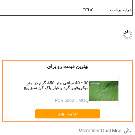
T/TL/C
بهترين قيمت رو براي
30 * 40 سانتی متر 450 گرم در متر
میکروفیبر گرد و غبار پاک کن سبز پیچ
خورده فوق العاده جذب آب گرد و غبار
کف
5000 PCS
MOQ：
ادامه هید
Microfi