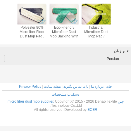
o-Friendly
Industrial
80% Polyester
Eco-Friendly
In
rofiber Dust
Microfiber Dust
Microfiber Floor
Microfiber Dust
Micro
Backing With
Mop Pad /
Dust Mop Pad ,
Mop Backing With
Mo
Floor Duster
Microfiber Floor
Replacement Mop
, Floor Duster
Micro
Mops
Mop 6” x 24”
Head
Mops
Mop
ا
|
با ما تماس بگیرید
|
نقشه سایت
|
Privacy Policy
دسکتاپ مشخصات
Copyright © 2015 - 202
Technology Co.,Ltd..
All rights reserved. Developed by
EC