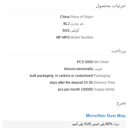
China
Place of Origi
نام تجاری:
BLJ
گواهی:
SGS
MF-MP3
Model Numbe
5000 
discuss personal
bulk packaging: in cartons or customiz
25-35 days after the
100000 pcs per 
Mi