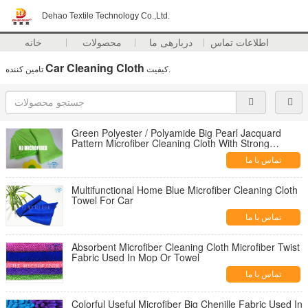
Dehao Textile Technology Co.,Ltd.
اطلاعات تماس
دربارهی ما
محصولات
خانه
Car Cleaning Cloth
تامین کننده.
کیفیت
Green Polyester / Polyamide Big Pearl Jacquard
Pattern Microfiber Cleaning Cloth With Strong
Absorption
تماس با ما
Multifunctional Home Blue Microfiber Cleaning Cloth
Towel For Car
تماس با ما
Absorbent Microfiber Cleaning Cloth Microfiber Twist
Fabric Used In Mop Or Towel
تماس با ما
Colorful Useful Microfiber Big Chenille Fabric Used In