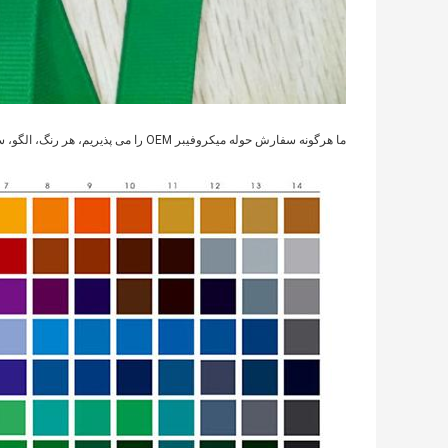
ما هرگونه سفارش حوله میکروفیبر OEM را می پذیریم، هر رنگ، الگو، سبکی در دسترس است.