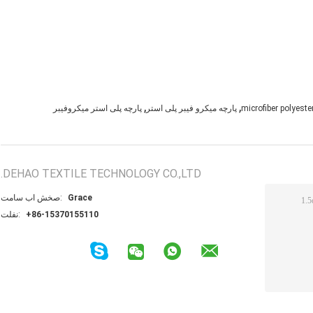
,
,
microfiber polyester
پارچه میکرو فیبر پلی استر
پارچه پلی استر میکروفیبر
DEHAO TEXTILE TECHNOLOGY CO.,LTD.
Grace
تماس با شخص:
+86-15370155110
تلفن: