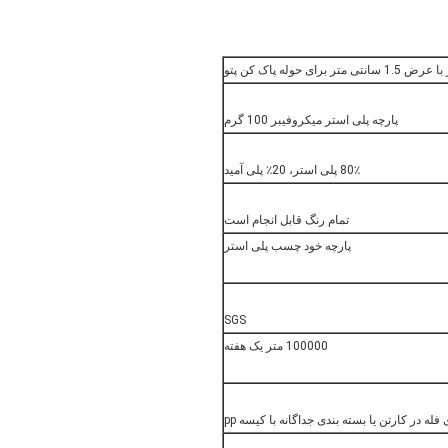
 حوله پاک کن پتو
پارچه پلی استر میکروفیبر 100 گرم
80٪ پلی استر، 20٪ پلی آمید
تمام رنگ قابل انجام است
پارچه خود چسب پلی استر
SGS
100000 متر یک هفته
فله در کارتن یا بسته بندی جداگانه با کیسه pp