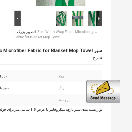
سبز 1.5cm Width Wrap Fabric Microfiber
تصویر بزرگ :
Fabric for Blanket Mop Towel
سبز 1.5cm Width Wrap Fabric Microfiber Fabric for Blanket Mop Towel
شرح
مواد:
100٪ پلی استر
رنگ:
سبز یا
برجسته:
نوار بسته بندی سبز پارچه میکروفایبر با عرض 1.5 سانتی متر برای حوله پاک کن پتو