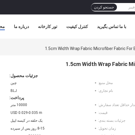
جستجو کردن
با ما تماس بگیرید
کنترل کیفیت
تور کارخانه
درباره ما
مح
جزئیات محصول:
محل منبع:
چین
نام تجاری:
BLJ
پرداخت:
دار حداقل تعداد سفارش:
10000 متر
قیمت:
USD 0.029-0.035 m
جزئیات بسته بندی:
یک حلقه در کیسه اپیل
زمان تحویل:
8-15 روز پس از سپرده